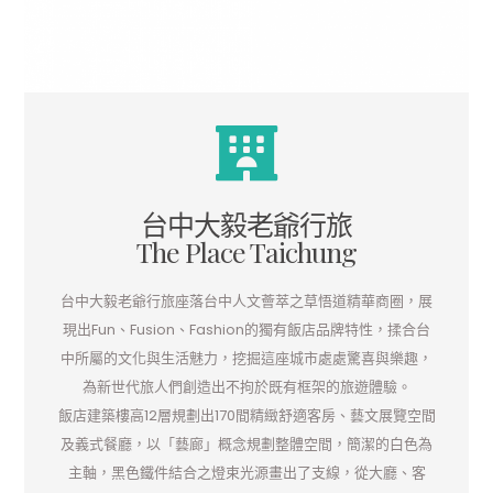
台中大毅老爺行旅
The Place Taichung
台中大毅老爺行旅座落台中人文薈萃之草悟道精華商圈，展
現出Fun、Fusion、Fashion的獨有飯店品牌特性，揉合台
中所屬的文化與生活魅力，挖掘這座城市處處驚喜與樂趣，
為新世代旅人們創造出不拘於既有框架的旅遊體驗。
飯店建築樓高12層規劃出170間精緻舒適客房、藝文展覽空間
及義式餐廳，以「藝廊」概念規劃整體空間，簡潔的白色為
主軸，黑色鐵件結合之燈束光源畫出了支線，從大廳、客