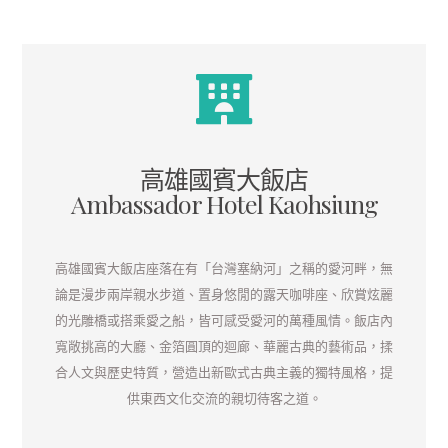
高雄國賓大飯店
Ambassador Hotel Kaohsiung
高雄國賓大飯店座落在有「台灣塞納河」之稱的愛河畔，無
論是漫步兩岸親水步道、置身悠閒的露天咖啡座、欣賞炫麗
的光雕橋或搭乘愛之船，皆可感受愛河的萬種風情。飯店內
寬敞挑高的大廳、金箔圓頂的迴廊、華麗古典的藝術品，揉
合人文與歷史特質，營造出新歐式古典主義的獨特風格，提
供東西文化交流的親切待客之道。