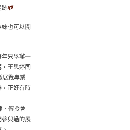
足跡
弟妹也可以開
每年只舉辦一
講，王思婷同
議展覽專業
排，正好有時
師，傳授會
們參與過的展
等。